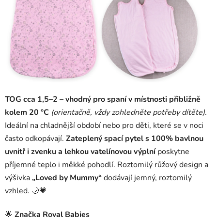
hvězdiček.
TOG cca 1,5–2 – vhodný pro spaní v místnosti přibližně
kolem 20 °C
(orientačně, vždy zohledněte potřeby dítěte)
.
Ideální na chladnější období nebo pro děti, které se v noci
často odkopávají.
Zateplený spací pytel s 100% bavlnou
uvnitř i zvenku a lehkou vatelínovou výplní
poskytne
příjemné teplo i měkké pohodlí. Roztomilý růžový design a
výšivka
„Loved by Mummy“
dodávají jemný, roztomilý
vzhled. 🌙💗
🌟
Značka Royal Babies