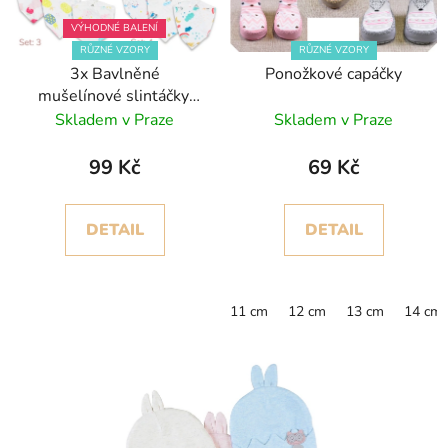
VÝHODNÉ BALENÍ
RŮZNÉ VZORY
RŮZNÉ VZORY
3x Bavlněné
Ponožkové capáčky
mušelínové slintáčky,
dvouvrstvé
Skladem v Praze
Skladem v Praze
99 Kč
69 Kč
DETAIL
DETAIL
11 cm
12 cm
13 cm
14 cm