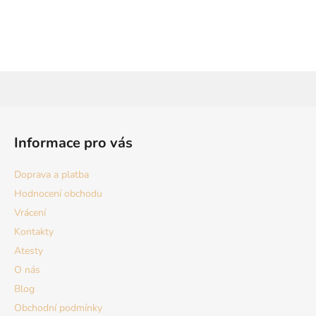
Z
á
Informace pro vás
p
a
Doprava a platba
t
Hodnocení obchodu
í
Vrácení
Kontakty
Atesty
O nás
Blog
Obchodní podmínky