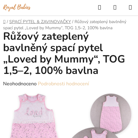
Přejít
Hledat
NÁKUP
na
KOŠÍK
obsah
Domů
/
SPACÍ PYTEL & ZAVINOVAČKY
/
Růžový zateplený bavlněný
spací pytel „Loved by Mummy“, TOG 1,5–2, 100% bavlna
Růžový zateplený
bavlněný spací pytel
„Loved by Mummy“, TOG
1,5–2, 100% bavlna
Průměrné
Neohodnoceno
Podrobnosti hodnocení
hodnocení
produktu
je
0,0
z
5